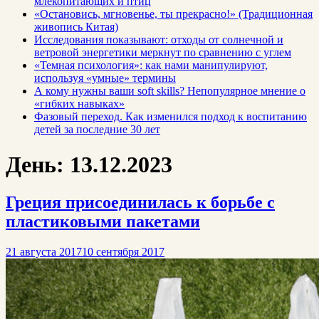
млекопитающих и птиц
«Остановись, мгновенье, ты прекрасно!» (Традиционная
живопись Китая)
Исследования показывают: отходы от солнечной и
ветровой энергетики меркнут по сравнению с углем
«Темная психология»: как нами манипулируют,
используя «умные» термины
А кому нужны ваши soft skills? Непопулярное мнение о
«гибких навыках»
Фазовый переход. Как изменился подход к воспитанию
детей за последние 30 лет
День:
13.12.2023
Греция присоединилась к борьбе с
пластиковыми пакетами
21 августа 2017
10 сентября 2017