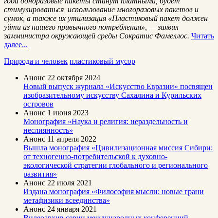
года одноразовые пакеты станут платными, будет
стимулироваться использование многоразовых пакетов и
сумок, а также их утилизация «Пластиковый пакет должен
уйти из нашего привычного потребления», — заявил
замминистра окружающей среды Сократис Фамеллос.
Читать
далее...
Природа и человек
пластиковый мусор
Анонс
22 октября 2024
Новый выпуск журнала «Искусство Евразии» посвящен
изобразительному искусству Сахалина и Курильских
островов
Анонс
1 июня 2023
Монография «Наука и религия: нераздельность и
неслиянность»
Анонс
11 апреля 2022
Вышла монография «Цивилизационная миссия Сибири:
от техногенно-потребительской к духовно-
экологической стратегии глобального и регионального
развития»
Анонс
22 июля 2021
Издана монография «Философия мысли: новые грани
метафизики всеединства»
Анонс
24 января 2021
Видеоархив серии международных конференций