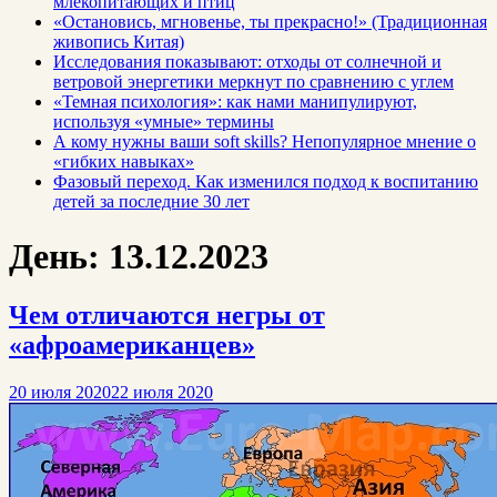
млекопитающих и птиц
«Остановись, мгновенье, ты прекрасно!» (Традиционная
живопись Китая)
Исследования показывают: отходы от солнечной и
ветровой энергетики меркнут по сравнению с углем
«Темная психология»: как нами манипулируют,
используя «умные» термины
А кому нужны ваши soft skills? Непопулярное мнение о
«гибких навыках»
Фазовый переход. Как изменился подход к воспитанию
детей за последние 30 лет
День:
13.12.2023
Чем отличаются негры от
«афроамериканцев»
20 июля 2020
22 июля 2020