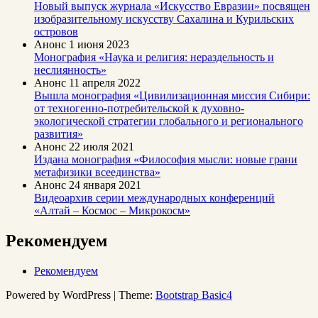
Новый выпуск журнала «Искусство Евразии» посвящен
изобразительному искусству Сахалина и Курильских
островов
Анонс
1 июня 2023
Монография «Наука и религия: нераздельность и
неслиянность»
Анонс
11 апреля 2022
Вышла монография «Цивилизационная миссия Сибири:
от техногенно-потребительской к духовно-
экологической стратегии глобального и регионального
развития»
Анонс
22 июля 2021
Издана монография «Философия мысли: новые грани
метафизики всеединства»
Анонс
24 января 2021
Видеоархив серии международных конференций
«Алтай – Космос – Микрокосм»
Рекомендуем
Рекомендуем
Powered by WordPress | Theme:
Bootstrap Basic4