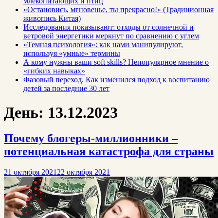
млекопитающих и птиц
«Остановись, мгновенье, ты прекрасно!» (Традиционная
живопись Китая)
Исследования показывают: отходы от солнечной и
ветровой энергетики меркнут по сравнению с углем
«Темная психология»: как нами манипулируют,
используя «умные» термины
А кому нужны ваши soft skills? Непопулярное мнение о
«гибких навыках»
Фазовый переход. Как изменился подход к воспитанию
детей за последние 30 лет
День:
13.12.2023
Почему блогеры-миллионники –
потенциальная катастрофа для страны
21 октября 2021
22 октября 2021