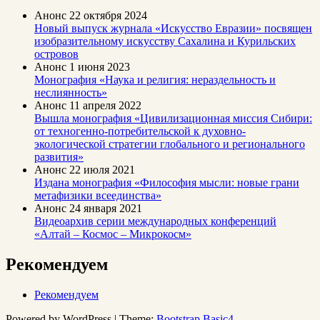
Анонс
22 октября 2024
Новый выпуск журнала «Искусство Евразии» посвящен
изобразительному искусству Сахалина и Курильских
островов
Анонс
1 июня 2023
Монография «Наука и религия: нераздельность и
неслиянность»
Анонс
11 апреля 2022
Вышла монография «Цивилизационная миссия Сибири:
от техногенно-потребительской к духовно-
экологической стратегии глобального и регионального
развития»
Анонс
22 июля 2021
Издана монография «Философия мысли: новые грани
метафизики всеединства»
Анонс
24 января 2021
Видеоархив серии международных конференций
«Алтай – Космос – Микрокосм»
Рекомендуем
Рекомендуем
Powered by WordPress | Theme:
Bootstrap Basic4