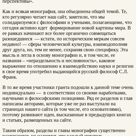
перспективы».
Как и всякая монография, она объединена общей темой. Те,
кто регулярно читает наш сайт, заметили, что мы
солидаризуемся с философами и учеными, полагающими, что
сегодня активно идет формирование новой картины мира. В
ее рамках начинают все более органично совмещаться
разошедшиеся — кстати, по историческим меркам совсем
недавно! — сферы человеческой культуры, взаимодополняя
друг друга, но, тем не менее, сохраняя свою специфику. Эта
мысль и легла в основу монографии и, в том числе, ее
названия – «нераздельность и неслиянность», каковое
выражение по отношению к взаимодействию науки и религии
в свое время употребил выдающийся русский философ С.Л.
Франк.
В то же время участники гранта подошли к данной теме очень
индивидуально — в соответствии со своими наработками,
научными и философскими позициями. Ряд ее разделов и глав
написаны авторами, которые уже не раз выступали на
страницах нашего сайта (в том числе, его основателями),
поэтому развивают идеи, высказанные в предыдущих книгах
и статьях, размещенных на сайте.
Таким образом, разделы и главы монографии существенно
различаются, но надеемся, что каждый читатель,