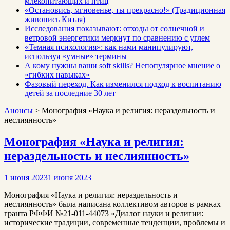
млекопитающих и птиц
«Остановись, мгновенье, ты прекрасно!» (Традиционная
живопись Китая)
Исследования показывают: отходы от солнечной и
ветровой энергетики меркнут по сравнению с углем
«Темная психология»: как нами манипулируют,
используя «умные» термины
А кому нужны ваши soft skills? Непопулярное мнение о
«гибких навыках»
Фазовый переход. Как изменился подход к воспитанию
детей за последние 30 лет
Анонсы
>
Монография «Наука и религия: нераздельность и
неслиянность»
Монография «Наука и религия:
нераздельность и неслиянность»
1 июня 2023
1 июня 2023
Монография «Наука и религия: нераздельность и
неслиянность» была написана коллективом авторов в рамках
гранта РФФИ №21-011-44073 «Диалог науки и религии:
исторические традиции, современные тенденции, проблемы и