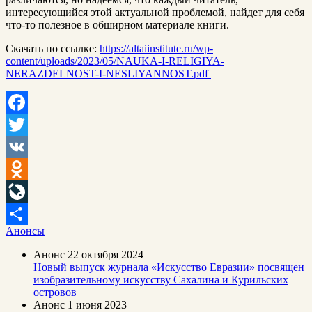
интересующийся этой актуальной проблемой, найдет для себя
что-то полезное в обширном материале книги.
Скачать по ссылке:
https://altaiinstitute.ru/wp-
content/uploads/2023/05/NAUKA-I-RELIGIYA-
NERAZDELNOST-I-NESLIYANNOST.pdf
Facebook
Twitter
VK
Odnoklassniki
LiveJournal
Анонсы
Отправить
Анонс
22 октября 2024
Новый выпуск журнала «Искусство Евразии» посвящен
изобразительному искусству Сахалина и Курильских
островов
Анонс
1 июня 2023