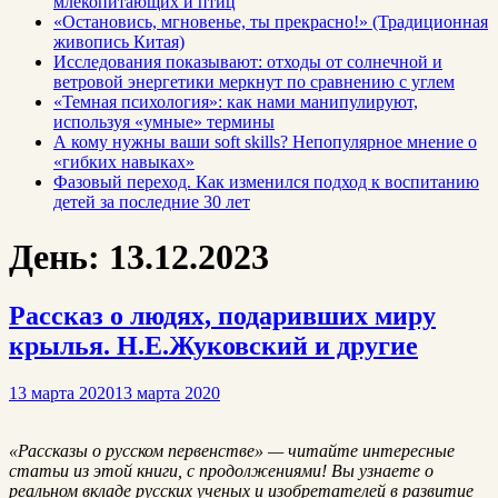
млекопитающих и птиц
«Остановись, мгновенье, ты прекрасно!» (Традиционная
живопись Китая)
Исследования показывают: отходы от солнечной и
ветровой энергетики меркнут по сравнению с углем
«Темная психология»: как нами манипулируют,
используя «умные» термины
А кому нужны ваши soft skills? Непопулярное мнение о
«гибких навыках»
Фазовый переход. Как изменился подход к воспитанию
детей за последние 30 лет
День:
13.12.2023
Рассказ о людях, подаривших миру
крылья. Н.Е.Жуковский и другие
13 марта 2020
13 марта 2020
«Рассказы о русском первенстве» — читайте интересные
статьи из этой книги, с продолжениями! Вы узнаете о
реальном вкладе русских ученых и изобретателей в развитие