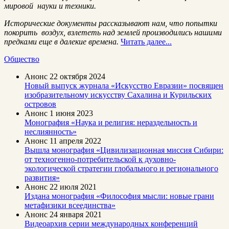
мировой науки и техники.
Исторические документы рассказывают нам, что попытки
покорить воздух, взлететь над землей производились нашими
предками еще в далекие времена.
Читать далее...
Общество
Анонс
22 октября 2024
Новый выпуск журнала «Искусство Евразии» посвящен
изобразительному искусству Сахалина и Курильских
островов
Анонс
1 июня 2023
Монография «Наука и религия: нераздельность и
неслиянность»
Анонс
11 апреля 2022
Вышла монография «Цивилизационная миссия Сибири:
от техногенно-потребительской к духовно-
экологической стратегии глобального и регионального
развития»
Анонс
22 июля 2021
Издана монография «Философия мысли: новые грани
метафизики всеединства»
Анонс
24 января 2021
Видеоархив серии международных конференций