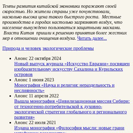
Темпы развития китайской экономики поражают своей
скоростью. Но жители страны уже почувствовали,
насколько высока цена такого быстрого роста. Местные
производства в городах настолько загрязняют воздух, что
население вынуждено пользоваться защитными масками.
Власти Китая пришли к решению принятия более жестких
мер в отношении очищения воздуха.
Читать далее...
Природа и человек
экологические проблемы
Анонс
22 октября 2024
Новый выпуск журнала «Искусство Евразии» посвящен
изобразительному искусству Сахалина и Курильских
островов
Анонс
1 июня 2023
Монография «Наука и религия: нераздельность и
неслиянность»
Анонс
11 апреля 2022
Вышла монография «Цивилизационная миссия Сибири:
от техногенно-потребительской к духовно-
экологической стратегии глобального и регионального
развития»
Анонс
22 июля 2021
Издана монография «Философия мысли: новые грани