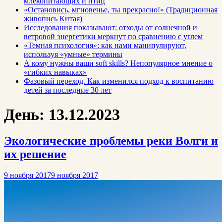
млекопитающих и птиц
«Остановись, мгновенье, ты прекрасно!» (Традиционная
живопись Китая)
Исследования показывают: отходы от солнечной и
ветровой энергетики меркнут по сравнению с углем
«Темная психология»: как нами манипулируют,
используя «умные» термины
А кому нужны ваши soft skills? Непопулярное мнение о
«гибких навыках»
Фазовый переход. Как изменился подход к воспитанию
детей за последние 30 лет
День:
13.12.2023
Экологические проблемы реки Волги и
их решение
9 ноября 2017
9 ноября 2017