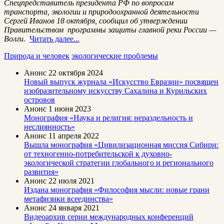
Спецпредставитель президента РФ по вопросам
транспорта, экологии и природоохранной деятельности
Сергей Иванов 18 октября, сообщил об утверждении
Правительством программы защиты главной реки России —
Волги.
Читать далее...
Природа и человек
экологические проблемы
Анонс
22 октября 2024
Новый выпуск журнала «Искусство Евразии» посвящен
изобразительному искусству Сахалина и Курильских
островов
Анонс
1 июня 2023
Монография «Наука и религия: нераздельность и
неслиянность»
Анонс
11 апреля 2022
Вышла монография «Цивилизационная миссия Сибири:
от техногенно-потребительской к духовно-
экологической стратегии глобального и регионального
развития»
Анонс
22 июля 2021
Издана монография «Философия мысли: новые грани
метафизики всеединства»
Анонс
24 января 2021
Видеоархив серии международных конференций