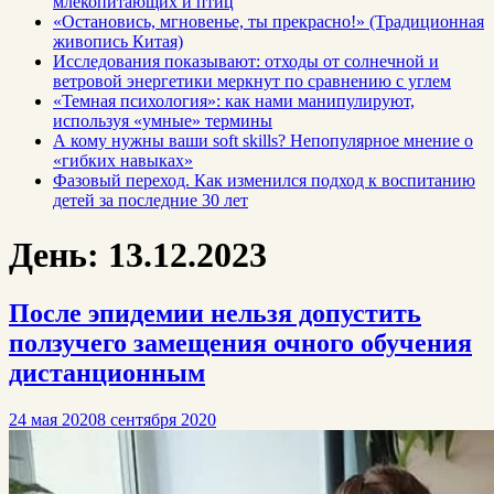
млекопитающих и птиц
«Остановись, мгновенье, ты прекрасно!» (Традиционная
живопись Китая)
Исследования показывают: отходы от солнечной и
ветровой энергетики меркнут по сравнению с углем
«Темная психология»: как нами манипулируют,
используя «умные» термины
А кому нужны ваши soft skills? Непопулярное мнение о
«гибких навыках»
Фазовый переход. Как изменился подход к воспитанию
детей за последние 30 лет
День:
13.12.2023
После эпидемии нельзя допустить
ползучего замещения очного обучения
дистанционным
24 мая 2020
8 сентября 2020