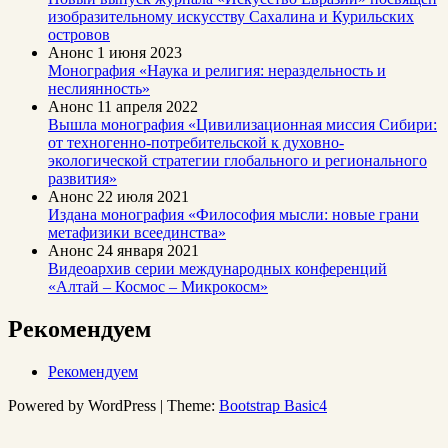
изобразительному искусству Сахалина и Курильских
островов
Анонс
1 июня 2023
Монография «Наука и религия: нераздельность и
неслиянность»
Анонс
11 апреля 2022
Вышла монография «Цивилизационная миссия Сибири:
от техногенно-потребительской к духовно-
экологической стратегии глобального и регионального
развития»
Анонс
22 июля 2021
Издана монография «Философия мысли: новые грани
метафизики всеединства»
Анонс
24 января 2021
Видеоархив серии международных конференций
«Алтай – Космос – Микрокосм»
Рекомендуем
Рекомендуем
Powered by WordPress | Theme:
Bootstrap Basic4