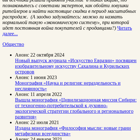
познакомьтесь с советами экспертов, как обойти ловушки
ритейлеров и найти настоящие скидки в период масштабных
распродаж. (А заодно задумайтесь: можно ли назвать
нормальной такую «экономическую систему», при которой
идет постоянная война покупателей с продавцами?)
Читать
далее...
Общество
Анонс
22 октября 2024
Новый выпуск журнала «Искусство Евразии» посвящен
изобразительному искусству Сахалина и Курильских
островов
Анонс
1 июня 2023
Монография «Наука и религия: нераздельность и
неслиянность»
Анонс
11 апреля 2022
Вышла монография «Цивилизационная миссия Сибири:
от техногенно-потребительской к духовно-
экологической стратегии глобального и регионального
развития»
Анонс
22 июля 2021
Издана монография «Философия мысли: новые грани
метафизики всеединства»
Анонс
24 января 2021