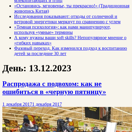
млекопитающих и птиц
«Остановись, мгновенье, ты прекрасно!» (Традиционная
живопись Китая)
Исследования показывают: отходы от солнечной и
ветровой энергетики меркнут по сравнению с углем
«Темная психология»: как нами манипулируют,
используя «умные» термины
А кому нужны ваши soft skills? Непопулярное мнение о
«гибких навыках»
Фазовый переход. Как изменился подход к воспитанию
детей за последние 30 лет
День:
13.12.2023
Распродажа с подвохом: как не
ошибиться в «черную пятницу»
1 декабря 2017
1 декабря 2017