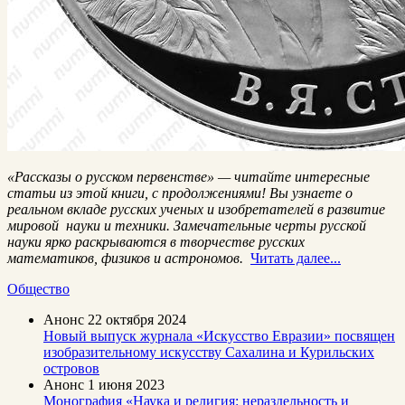
«Рассказы о русском первенстве» — читайте интересные
статьи из этой книги, с продолжениями! Вы узнаете о
реальном вкладе русских ученых и изобретателей в развитие
мировой науки и техники.
Замечательные черты русской
науки ярко раскрываются в творчестве русских
математиков, физиков и астрономов.
Читать далее...
Общество
Анонс
22 октября 2024
Новый выпуск журнала «Искусство Евразии» посвящен
изобразительному искусству Сахалина и Курильских
островов
Анонс
1 июня 2023
Монография «Наука и религия: нераздельность и