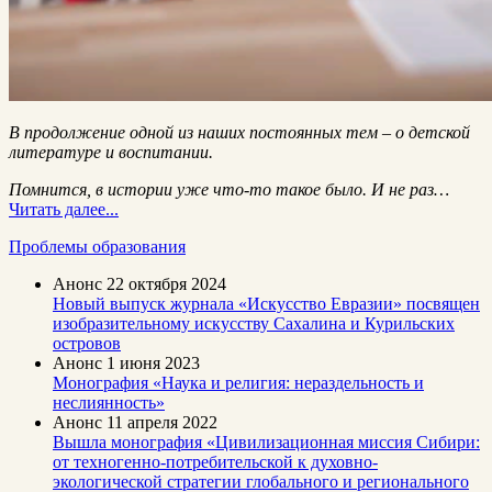
В продолжение одной из наших постоянных тем – о детской
литературе и воспитании.
Помнится, в истории уже что-то такое было. И не раз…
Читать далее...
Проблемы образования
Анонс
22 октября 2024
Новый выпуск журнала «Искусство Евразии» посвящен
изобразительному искусству Сахалина и Курильских
островов
Анонс
1 июня 2023
Монография «Наука и религия: нераздельность и
неслиянность»
Анонс
11 апреля 2022
Вышла монография «Цивилизационная миссия Сибири:
от техногенно-потребительской к духовно-
экологической стратегии глобального и регионального