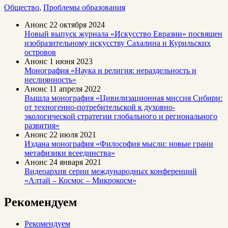
Общество
,
Проблемы образования
Анонс
22 октября 2024
Новый выпуск журнала «Искусство Евразии» посвящен
изобразительному искусству Сахалина и Курильских
островов
Анонс
1 июня 2023
Монография «Наука и религия: нераздельность и
неслиянность»
Анонс
11 апреля 2022
Вышла монография «Цивилизационная миссия Сибири:
от техногенно-потребительской к духовно-
экологической стратегии глобального и регионального
развития»
Анонс
22 июля 2021
Издана монография «Философия мысли: новые грани
метафизики всеединства»
Анонс
24 января 2021
Видеоархив серии международных конференций
«Алтай – Космос – Микрокосм»
Рекомендуем
Рекомендуем