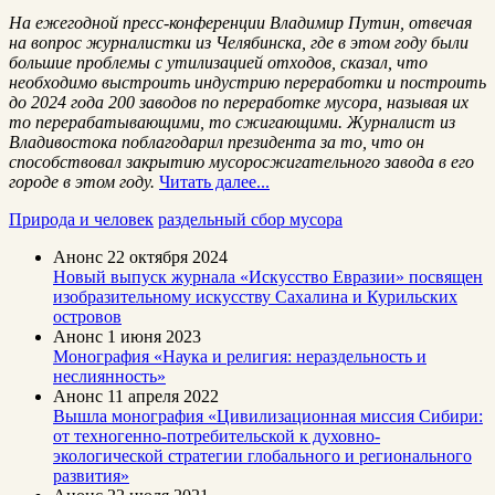
На ежегодной пресс-конференции Владимир Путин, отвечая
на вопрос журналистки из Челябинска, где в этом году были
большие проблемы с утилизацией отходов, сказал, что
необходимо выстроить индустрию переработки и построить
до 2024 года 200 заводов по переработке мусора, называя их
то перерабатывающими, то сжигающими. Журналист из
Владивостока поблагодарил президента за то, что он
способствовал закрытию мусоросжигательного завода в его
городе в этом году.
Читать далее...
Природа и человек
раздельный сбор мусора
Анонс
22 октября 2024
Новый выпуск журнала «Искусство Евразии» посвящен
изобразительному искусству Сахалина и Курильских
островов
Анонс
1 июня 2023
Монография «Наука и религия: нераздельность и
неслиянность»
Анонс
11 апреля 2022
Вышла монография «Цивилизационная миссия Сибири:
от техногенно-потребительской к духовно-
экологической стратегии глобального и регионального
развития»