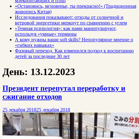
млекопитающих и птиц
«Остановись, мгновенье, ты прекрасно!» (Традиционная
живопись Китая)
Исследования показывают: отходы от солнечной и
ветровой энергетики меркнут по сравнению с углем
«Темная психология»: как нами манипулируют,
используя «умные» термины
А кому нужны ваши soft skills? Непопулярное мнение о
«гибких навыках»
Фазовый переход. Как изменился подход к воспитанию
детей за последние 30 лет
День:
13.12.2023
Президент перепутал переработку и
сжигание отходов
25 декабря 2018
25 декабря 2018