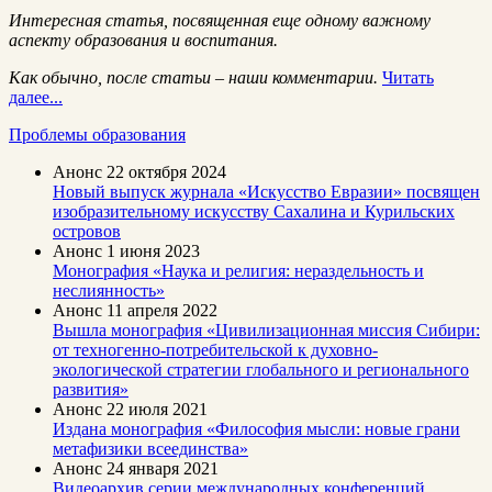
Интересная статья, посвященная еще одному важному
аспекту образования и воспитания.
Как обычно, после статьи – наши комментарии.
Читать
далее...
Проблемы образования
Анонс
22 октября 2024
Новый выпуск журнала «Искусство Евразии» посвящен
изобразительному искусству Сахалина и Курильских
островов
Анонс
1 июня 2023
Монография «Наука и религия: нераздельность и
неслиянность»
Анонс
11 апреля 2022
Вышла монография «Цивилизационная миссия Сибири:
от техногенно-потребительской к духовно-
экологической стратегии глобального и регионального
развития»
Анонс
22 июля 2021
Издана монография «Философия мысли: новые грани
метафизики всеединства»
Анонс
24 января 2021
Видеоархив серии международных конференций