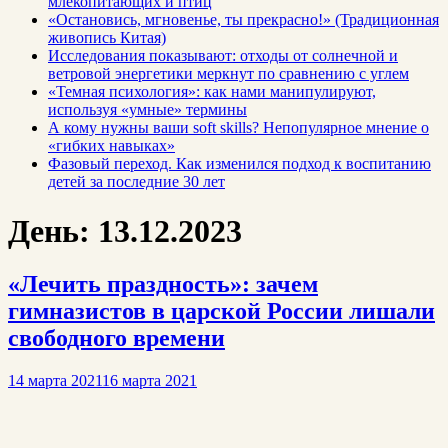
млекопитающих и птиц
«Остановись, мгновенье, ты прекрасно!» (Традиционная
живопись Китая)
Исследования показывают: отходы от солнечной и
ветровой энергетики меркнут по сравнению с углем
«Темная психология»: как нами манипулируют,
используя «умные» термины
А кому нужны ваши soft skills? Непопулярное мнение о
«гибких навыках»
Фазовый переход. Как изменился подход к воспитанию
детей за последние 30 лет
День:
13.12.2023
«Лечить праздность»: зачем
гимназистов в царской России лишали
свободного времени
14 марта 2021
16 марта 2021