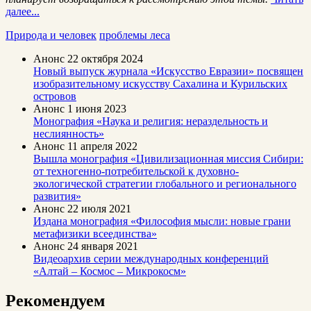
далее...
Природа и человек
проблемы леса
Анонс
22 октября 2024
Новый выпуск журнала «Искусство Евразии» посвящен
изобразительному искусству Сахалина и Курильских
островов
Анонс
1 июня 2023
Монография «Наука и религия: нераздельность и
неслиянность»
Анонс
11 апреля 2022
Вышла монография «Цивилизационная миссия Сибири:
от техногенно-потребительской к духовно-
экологической стратегии глобального и регионального
развития»
Анонс
22 июля 2021
Издана монография «Философия мысли: новые грани
метафизики всеединства»
Анонс
24 января 2021
Видеоархив серии международных конференций
«Алтай – Космос – Микрокосм»
Рекомендуем