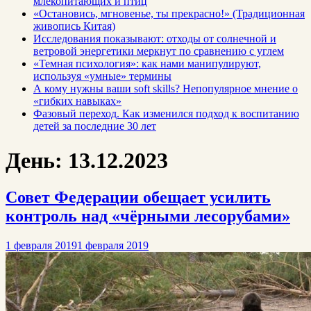
млекопитающих и птиц
«Остановись, мгновенье, ты прекрасно!» (Традиционная
живопись Китая)
Исследования показывают: отходы от солнечной и
ветровой энергетики меркнут по сравнению с углем
«Темная психология»: как нами манипулируют,
используя «умные» термины
А кому нужны ваши soft skills? Непопулярное мнение о
«гибких навыках»
Фазовый переход. Как изменился подход к воспитанию
детей за последние 30 лет
День:
13.12.2023
Совет Федерации обещает усилить
контроль над «чёрными лесорубами»
1 февраля 2019
1 февраля 2019