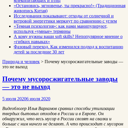
млекопитающих и птиц
«Остановись, мгновенье, ты прекрасно!» (Традиционная
живопись Китая)
Исследования показывают: отходы от солнечной и
ветровой энергетики меркнут по сравнению с углем
«Темная психология»: как нами манипулируют,
используя «умные» термины
А кому нужны ваши soft skills? Непопулярное мнение о
«гибких навыках»
Фазовый переход. Как изменился подход к воспитанию
детей за последние 30 лет
Природа и человек
>
Почему мусоросжигательные заводы —
это не выход
Почему мусоросжигательные заводы
— это не выход
5 июля 2020
6 июля 2020
Видеоблогер Илья Варламов сравнил способы утилизации
твердых бытовых отходов в России и в Европе. Он
обнаружил, что весь мусор в России свозят на свалки и
больше с ним ничего не делают. А что происходит с мусором