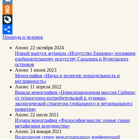
VK
Odnoklassniki
LiveJournal
Природа и человек
Отправить
Анонс
22 октября 2024
Новый выпуск журнала «Искусство Евразии» посвящен
изобразительному искусству Сахалина и Курильских
островов
Анонс
1 июня 2023
Монография «Наука и религия: нераздельность и
неслиянность»
Анонс
11 апреля 2022
Вышла монография «Цивилизационная миссия Сибири:
от техногенно-потребительской к духовно-
экологической стратегии глобального и регионального
развития»
Анонс
22 июля 2021
Издана монография «Философия мысли: новые грани
метафизики всеединства»
Анонс
24 января 2021
Видеоархив серии международных конференций