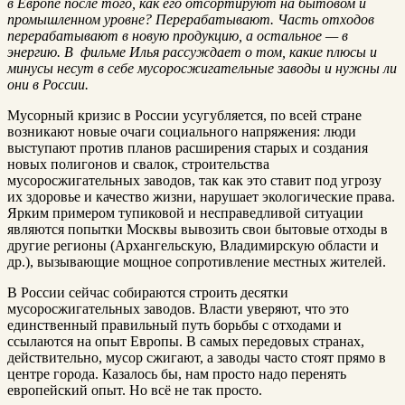
в Европе после того, как его отсортируют на бытовом и
промышленном уровне? Перерабатывают. Часть отходов
перерабатывают в новую продукцию, а остальное — в
энергию. В фильме Илья рассуждает о том, какие плюсы и
минусы несут в себе мусоросжигательные заводы и нужны ли
они в России.
Мусорный кризис в России усугубляется, по всей стране
возникают новые очаги социального напряжения: люди
выступают против планов расширения старых и создания
новых полигонов и свалок, строительства
мусоросжигательных заводов, так как это ставит под угрозу
их здоровье и качество жизни, нарушает экологические права.
Ярким примером тупиковой и несправедливой ситуации
являются попытки Москвы вывозить свои бытовые отходы в
другие регионы (Архангельскую, Владимирскую области и
др.), вызывающие мощное сопротивление местных жителей.
В России сейчас собираются строить десятки
мусоросжигательных заводов. Власти уверяют, что это
единственный правильный путь борьбы с отходами и
ссылаются на опыт Европы. В самых передовых странах,
действительно, мусор сжигают, а заводы часто стоят прямо в
центре города. Казалось бы, нам просто надо перенять
европейский опыт. Но всё не так просто.