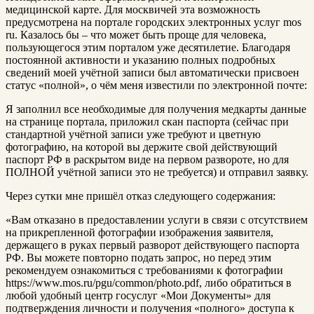
медицинской карте. Для москвичей эта возможность
предусмотрена на портале городских электронных услуг mos
ru. Казалось бы – что может быть проще для человека,
пользующегося этим порталом уже десятилетие. Благодаря
постоянной активности и указанию полных подробных
сведений моей учётной записи был автоматически присвоен
статус «полной», о чём меня известили по электронной почте:
Я заполнил все необходимые для получения медкарты данные
на странице портала, приложил скан паспорта (сейчас при
стандартной учётной записи уже требуют и цветную
фотографию, на которой вы держите свой действующий
паспорт РФ в раскрытом виде на первом развороте, но для
ПОЛНОЙ учётной записи это не требуется) и отправил заявку.
Через сутки мне пришёл отказ следующего содержания:
«Вам отказано в предоставлении услуги в связи с отсутствием
на прикрепленной фотографии изображения заявителя,
держащего в руках первый разворот действующего паспорта
РФ. Вы можете повторно подать запрос, но перед этим
рекомендуем ознакомиться с требованиями к фотографии
https://www.mos.ru/pgu/common/photo.pdf, либо обратиться в
любой удобный центр госуслуг «Мои Документы» для
подтверждения личности и получения «полного» доступа к