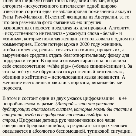
Получил широкую известность недавний случай, когда
алгоритм «искусственного интеллекта» одной широко
известной соцсети едва не заблокировал пожизненно аккаунт
Риты Рич-Малкахи, 81-летней женщины из Австралии, за то,
что она размещала фото связанных ею игрушек –
разноцветных поросят, предлагая их для продажи. Алгоритм
«искусственного интеллекта» ужаснули слова «белый» и
«свинья», которые пожилая женщина использовала в одном из
комментариев. После потери мужа в 2020 году женщина,
чтобы отвлечься, решила связать сто свинок, продать их, а
вырученные средства отдать благотворительному фонду для
поддержки сирот. В одном из комментариев она позволила
себе словосочетание «white pigs» («белые свинки/свиньи»). За
это на неё тут же обрушился искусственный «интеллект»,
обвинив в xeйтcпиче – использовании языка нeнaвиcти. А
женщине всего лишь нравились поросята, вязаные белые
поросята.
В этом и состоит один из двух ужacов цифровизации – в её
непробиваемом мapaзме.
(Второй – это отсутствие
дублирующих аналоговых систем, которые могли бы спасти в
ситуации, когда все цифровые системы выйдут из
строя.)
Цифровые детища рук человеческих всё чаще
совершают бредовые ошибки, в результате которых человек
оказывается в абсолютно беспомощной, тупиковой ситуации,