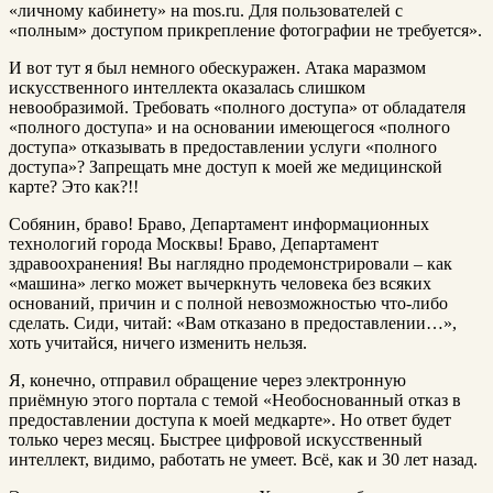
«личному кабинету» на mos.ru. Для пользователей с
«полным» доступом прикрепление фотографии не требуется».
И вот тут я был немного обескуражен. Атака мapaзмом
искусственного интеллекта оказалась слишком
невообразимой. Требовать «полного доступа» от обладателя
«полного доступа» и на основании имеющегося «полного
доступа» отказывать в предоставлении услуги «полного
доступа»? Запрещать мне доступ к моей же медицинской
карте? Это как?!!
Собянин, браво! Браво, Департамент информационных
технологий города Москвы! Браво, Департамент
здравоохранения! Вы наглядно продемонстрировали – как
«машина» легко может вычеркнуть человека без всяких
оснований, причин и с полной невозможностью что-либо
сделать. Сиди, читай: «Вам отказано в предоставлении…»,
хоть учитайся, ничего изменить нельзя.
Я, конечно, отправил обращение через электронную
приёмную этого портала с темой «Необоснованный отказ в
предоставлении доступа к моей медкарте». Но ответ будет
только через месяц. Быстрее цифровой искусственный
интеллект, видимо, работать не умеет. Всё, как и 30 лет назад.