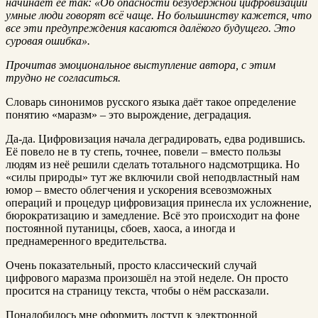
начинает ее так: «Об опасности безудержной цифровизации
умные люди говорят всё чаще. Но большинству кажется, что
все эти предупреждения касаются далёкого будущего. Это
суровая ошибка».
Прочитав эмоциональное выступление автора, с этим
трудно не согласиться.
Словарь синонимов русского языка даёт такое определение
понятию «мapaзм» – это вырождение, деградация.
Да-да. Цифровизация начала деградировать, едва родившись.
Её повело не в ту степь, точнее, повели – вместо пользы
людям из неё решили сделать тотального надсмотрщика. Но
«силы природы» тут же включили свой неподвластный нам
юмор – вместо облегчения и ускорения всевозможных
операций и процедур цифровизация принесла их усложнение,
бюрократизацию и замедление. Всё это происходит на фоне
постоянной путаницы, сбоев, хаоса, а иногда и
преднамеренного вредительства.
Очень показательный, просто классический случай
цифрового мapaзма произошёл на этой неделе. Он просто
просится на страницу текста, чтобы о нём рассказали.
Понадобилось мне оформить доступ к электронной