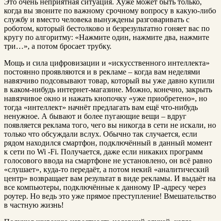
Это очень неприятная ситуация. Хуже может быть только,
когда вы звоните по важному срочному вопросу в какую-либо
службу и вместо человека вынуждены разговаривать с
роботом, который бестолково и безрезультатно гоняет вас по
кругу по алгоритму: «Нажмите один, нажмите два, нажмите
три…», а потом бросает трубку.
Мощь и сила цифровизации и «искусственного интеллекта»
постоянно проявляются и в рекламе – когда вам неделями
навязчиво подсовывают товар, который вы уже давно купили
в каком-нибудь интернет-магазине. Можно, конечно, закрыть
навязчивое окно и нажать кнопочку «уже приобретено», но
тогда «интеллект» начнёт предлагать вам ещё что-нибудь
ненужное. А бывают и более пугающие вещи – вдруг
появляется реклама того, чего вы никогда в сети не искали, но
только что обсуждали вслух. Обычно так случается, если
рядом находился смартфон, подключённый в данный момент
к сети по Wi -Fi. Получается, даже если никаких программ
голосового ввода на смартфоне не установлено, он всё равно
«слушает», куда-то передаёт, а потом некий «аналитический
центр» возвращает вам результат в виде рекламы. И выдаёт на
все компьютеры, подключённые к данному IP -адресу через
роутер. Но ведь это уже прямое преступление! Вмешательство
в частную жизнь!