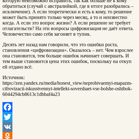
которую невозможно исправить, так как больше не к кому
обратиться (случай с австралийкой, где в итоге разобрались –
исключение). А если теоретически и есть к кому, то решение
может быть принято только через месяц, а то и неизвестно
когда. А если это вопрос жизни? А если решение не требует
отлагательств? На эти вопросы цифровизация не даёт ответа.
Человечество само себя загоняет в тупик.
Десять лет назад нам говорили, что это ошибки роста,
становления «цифровизации». Оказалось – нет. Чем взрослее
она становится, тем больше ошибок начинает совершать. И
тем выше становится цена этих ошибок, поскольку на откуп
ей отдано всё.
Источник:
https://zen.yandex.ru/media/honest_view/neprobivaemyi-mapazm-
cifrovizacii-iskusstvennyi-intellekt-sovershaet-vse-bolshe-oshibok-
6044294cb8613c1dbbaf4a23
Facebook
Twitter
VK