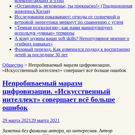
млекопитающих и птиц
«Остановись, мгновенье, ты прекрасно!» (Традиционная
живопись Китая)
Исследования показывают: отходы от солнечной и
ветровой энергетики меркнут по сравнению с углем
«Темная психология»: как нами манипулируют,
используя «умные» термины
А кому нужны ваши soft skills? Непопулярное мнение о
«гибких навыках»
Фазовый переход. Как изменился подход к воспитанию
детей за последние 30 лет
Общество
>
Непробиваемый мapaзм цифровизации.
«Искусственный интеллект» совершает всё больше ошибок
Непробиваемый мapaзм
цифровизации. «Искусственный
интеллект» совершает всё больше
ошибок
29 марта 2021
29 марта 2021
Заметка без фамилии автора, но интересная. Автор