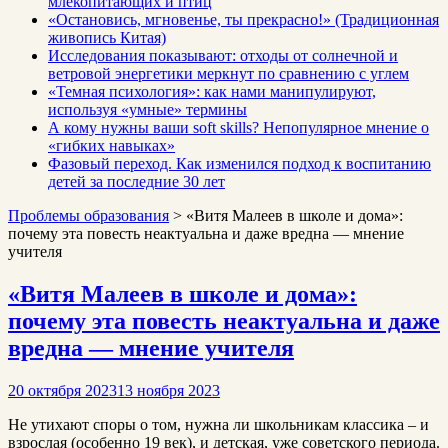
млекопитающих и птиц
«Остановись, мгновенье, ты прекрасно!» (Традиционная
живопись Китая)
Исследования показывают: отходы от солнечной и
ветровой энергетики меркнут по сравнению с углем
«Темная психология»: как нами манипулируют,
используя «умные» термины
А кому нужны ваши soft skills? Непопулярное мнение о
«гибких навыках»
Фазовый переход. Как изменился подход к воспитанию
детей за последние 30 лет
Проблемы образования
>
«Витя Малеев в школе и дома»:
почему эта повесть неактуальна и даже вредна — мнение
учителя
«Витя Малеев в школе и дома»:
почему эта повесть неактуальна и даже
вредна — мнение учителя
20 октября 2023
13 ноября 2023
Не утихают споры о том, нужна ли школьникам классика – и
взрослая (особенно 19 век), и детская, уже советского периода.