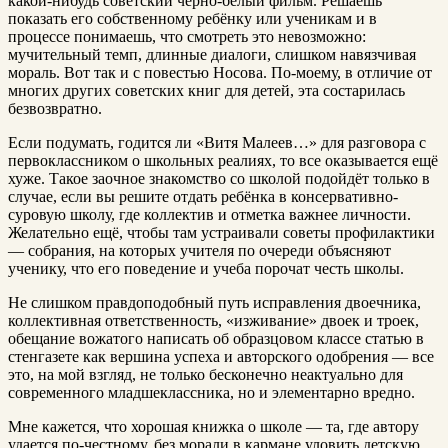
какой-нибудь советский черно-белый фильм. Решаешь
показать его собственному ребёнку или ученикам и в
процессе понимаешь, что смотреть это невозможно:
мучительный темп, длинные диалоги, слишком навязчивая
мораль. Вот так и с повестью Носова. По-моему, в отличие от
многих других советских книг для детей, эта состарилась
безвозвратно.
Если подумать, годится ли «Витя Малеев…» для разговора с
первоклассником о школьных реалиях, то все оказывается ещё
хуже. Такое заочное знакомство со школой подойдёт только в
случае, если вы решите отдать ребёнка в консервативно-
суровую школу, где коллектив и отметка важнее личности.
Желательно ещё, чтобы там устраивали советы профилактики
— собрания, на которых учителя по очереди объясняют
ученику, что его поведение и учеба порочат честь школы.
Не слишком правдоподобный путь исправления двоечника,
коллективная ответственность, «изживание» двоек и троек,
обещание вожатого написать об образцовом классе статью в
стенгазете как вершина успеха и авторского одобрения — все
это, на мой взгляд, не только бесконечно неактуально для
современного младшеклассника, но и элементарно вредно.
Мне кажется, что хорошая книжка о школе — та, где автору
удается по-честному, без морали в кармане уловить детскую