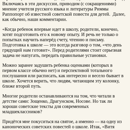
Включаясь в эти дискуссии, приводим (с сокращениями)
мнение учителя русского языка и литературы Риммы
Раппопорт об известной советской повести для детей. Далее,
как обычно, наши комментарии.
«Когда ребенок впервые идет в школу, родители, конечно,
хотят подготовить его к новому опыту. И речь не только о
попытках научить наперёд счету, чтению и письму.
Подготовка к школе — это всегда разговор о том, «что день
грядущий нам готовит». Перед родителями стоит серьезная
задача не напугать, передать правильные установки.
Можно заранее задушить ребенка оценками (которых в
первом классе обычно нет) и перспективой тотального
послушания или расписать, как интересно и весело бывает в
школе. Хочется верить, что людям, читающим эту колонку,
ближе второй путь.
Многие родители останавливаются на том, что читали в
детстве сами: Зощенко, Драгунском, Носове. Но так ли
хороши советские тексты для современных
младшеклассников?
Придётся мне покуситься на святое, а именно — на одну из
канонических советских повестей о школе. Итак, «Витя