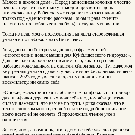
Малеев в школе и дома». Перед написанием колонки я честно
решила перечитать книжку и заодно просветить дочь-
второклассницу. Ребенок, уже года полтора засыпающий
только под «Денискины рассказы» (я бы и рада сменить
пластинку, но любовь есть любовь), заскучал мгновенно.
Тогда из недр моего подсознания выплыла старорежимная
училка и потребовала дать Вите шанс.
Увы, довольно быстро мы дошли до фрагмента об
«изготовлении новых машин для Куйбышевского гидроузла».
Дальше шло подробное описание того, как отец героя
работает модельщиком на сталелитейном заводе. Тут даже моя
внутренняя училка сдалась: у нас с ней не было ни малейшего
шанса в 2023 году увлечь заводскими подвигами ни
восьмилетку, ни самих себя.
«Опока», «электрический лобзик» и «шлифовальный прибор
для шлифовки деревянных моделей» в одном абзаце всеми
силами намекали, что нам не по пути. Дочка сказала, что в
тексте слишком много деталей и такое подробное описание
всего-всего ей не одолеть. Я продолжила чтение уже в
одиночестве.
Знаете, иногда помнишь, что в детстве тебе ужасно нравился