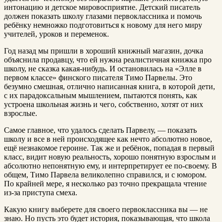
интонацию и детское мировосприятие. Детский писатель
должен показать школу глазами первоклассника и помочь
ребёнку немножко подготовиться к новому для него миру
учителей, уроков и переменок.
Год назад мы пришли в хороший книжный магазин, дочка
объяснила продавцу, что ей нужна реалистичная книжка про
школу, не сказка какая-нибудь. И остановилась на «Элле в
первом классе» финского писателя Тимо Парвелы. Это
безумно смешная, отлично написанная книга, в которой дети,
с их парадоксальным мышлением, пытаются понять, как
устроена школьная жизнь и чего, собственно, хотят от них
взрослые.
Самое главное, что удалось сделать Парвелу, — показать
школу и все в ней происходящее как нечто абсолютно новое,
ещё незнакомое героине. Так же и ребёнок, попадая в первый
класс, видит новую реальность, хорошо понятную взрослым и
абсолютно непонятную ему, и интерпретирует ее по-своему. В
общем, Тимо Парвела великолепно справился, и с юмором.
По крайней мере, я несколько раз точно прекращала чтение
из-за приступа смеха.
Какую книгу выберете для своего первоклассника вы — не
знаю. Но пусть это будет история, показывающая, что школа