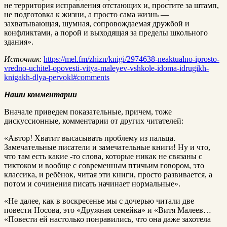
не территория исправления отстающих и, простите за штамп,
не подготовка к жизни, а просто сама жизнь —
захватывающая, шумная, сопровождаемая дружбой и
конфликтами, а порой и выходящая за пределы школьного
здания».
Источник
:
https://mel.fm/zhizn/knigi/2974638-neaktualno-iprosto-
vredno-uchitel-opovesti-vitya-maleyev-vshkole-idoma-idrugikh-
knigakh-dlya-pervokl#comments
Наши комментарии
Вначале приведем показательные, причем, тоже
дискуссионные, комментарии от других читателей:
«Автор! Хватит высасывать проблему из пальца.
Замечательные писатели и замечательные книги! Ну и что,
что там есть какие -то слова, которые никак не связаны с
тиктоком и вообще с современным птичьим говором, это
классика, и ребёнок, читая эти книги, просто развивается, а
потом и сочинения писать начинает нормальные».
«Не далее, как в воскресенье мы с дочерью читали две
повести Носова, это «Дружная семейка» и «Витя Малеев…
«Повести ей настолько понравились, что она даже захотела