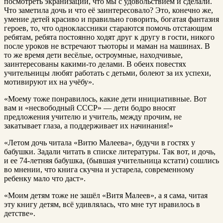
посмотреть экранизации, что мы с удовольствием и сделали.
Что заметила дочь и что её заинтересовало? Это, конечно же,
умение детей красиво и правильно говорить, богатая фантазия
героев, то, что одноклассники стараются помочь отстающим
ребятам, ребята постоянно ходят друг к другу в гости, никого
после уроков не встречают тьюторы и маман на машинах. В
то же время дети весёлые, остроумные, находчивые,
заинтересованы какими-то делами. В обеих повестях
учительницы любят работать с детьми, болеют за их успехи,
мотивируют их на учёбу».
«Моему тоже понравилось, какие дети инициативные. Вот
вам и «несвободный СССР» — дети бодро вносят
предложения учителю и учитель, между прочим, не
закатывает глаза, а поддерживает их начинания!»
«Летом дочь читала «Витю Малеева», будучи в гостях у
бабушки. Задали читать в списке литературы. Так вот, и дочь,
и ее 74-летняя бабушка, (бывшая учительница кстати) сошлись
во мнении, что книга скучна и устарела, современному
ребенку мало что даст».
«Моим детям тоже не зашёл «Витя Малеев», а я сама, читая
эту книгу детям, всё удивлялась, что мне тут нравилось в
детстве».